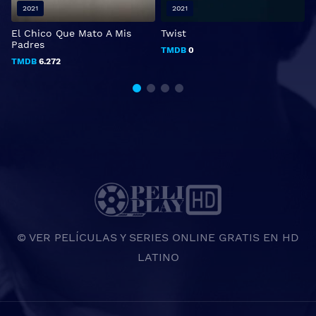
2021
2021
El Chico Que Mato A Mis
Twist
F
Padres
TMDB
0
TMDB
6.272
© VER PELÍCULAS Y SERIES ONLINE GRATIS EN HD
LATINO