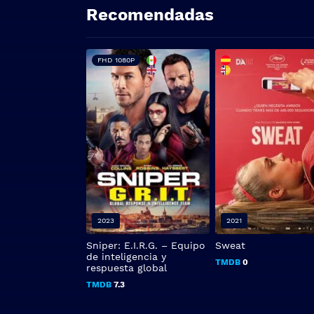
Recomendadas
FHD 1080P
2023
2021
Sniper: E.I.R.G. – Equipo
Sweat
de inteligencia y
TMDB
0
respuesta global
TMDB
7.3