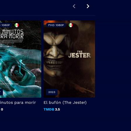
 1080P
FHD 1080P
FHD 1080P
7
2023
2023
inutos para morir
El bufón (The Jester)
Relación obsesi
(Borderline)
B
0
TMDB
3.5
TMDB
7