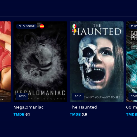
FHD 1080P
FHD
2023
2018
201
Megalomaniac
The Haunted
60 m
TMDB
6.1
TMDB
3.6
TMD