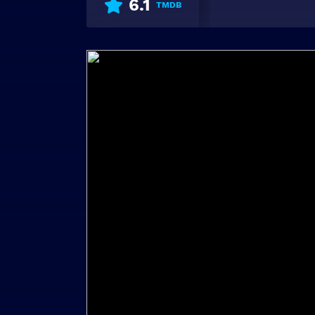
6.1
TMDB