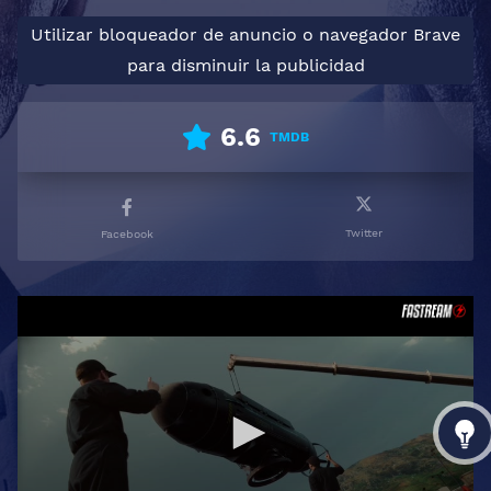
Utilizar bloqueador de anuncio o navegador Brave
para disminuir la publicidad
6.6
TMDB
Twitter
Facebook