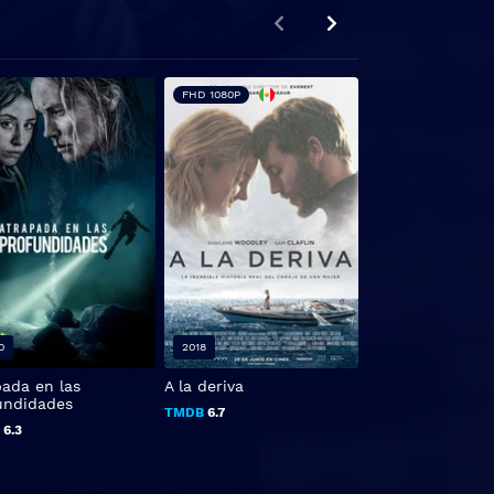
FHD 1080P
0
2018
2020
pada en las
A la deriva
Clover
undidades
TMDB
6.7
TMDB
0
B
6.3