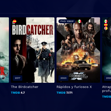
FHD 1080P
2017
2023
202
The Birdcatcher
Rápidos y furiosos X
Atra
prof
TMDB
4.7
TMDB
7.171
TMD