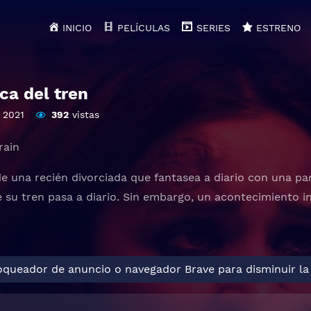
INICIO
PELÍCULAS
SERIES
ESTRENO
ica del tren
2021
392
vistas
rain
de una recién divorciada que fantasea a diario con una pa
e su tren pasa a diario. Sin embargo, un acontecimiento i
loqueador de anuncio o navegador Brave para disminuir la