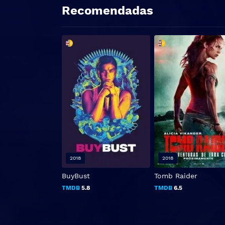
Recomendadas
2018
2018
BuyBust
Tomb Raider
TMDB
5.8
TMDB
6.5