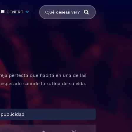
GÉNERO
reja perfecta que habita en una de las
nesperado sacude la rutina de su vida.
 publicidad