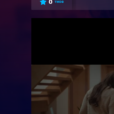
0
TMDB