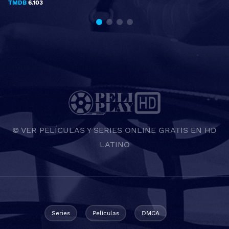
TMDB
6.103
© VER PELÍCULAS Y SERIES ONLINE GRATIS EN HD
LATINO
Series
Películas
DMCA