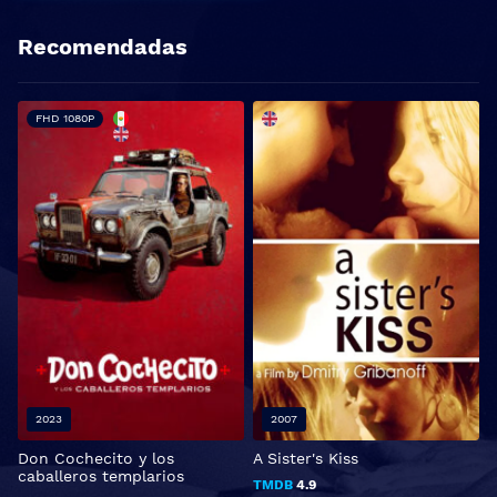
Recomendadas
FHD 1080P
2023
2007
Don Cochecito y los
A Sister's Kiss
E
caballeros templarios
TMDB
4.9