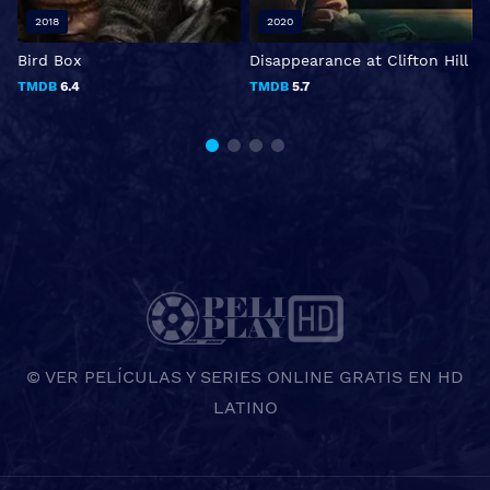
2018
2020
Bird Box
Disappearance at Clifton Hill
L
TMDB
6.4
TMDB
5.7
© VER PELÍCULAS Y SERIES ONLINE GRATIS EN HD
LATINO