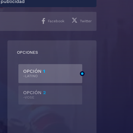
 publicidad
Facebook
Twitter
OPCIONES
OPCIÓN
1
-LATINO
OPCIÓN
2
-VOSE