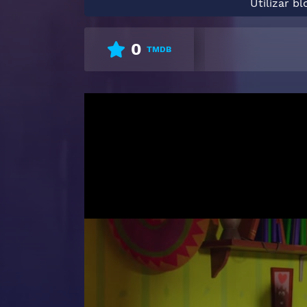
Utilizar b
0
TMDB