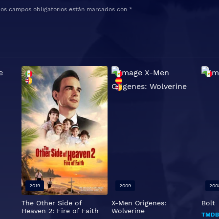
Los campos obligatorios están marcados con
*
2019
2009
200
The Other Side of
X-Men Origenes:
Bolt
Heaven 2: Fire of Faith
Wolverine
TMD