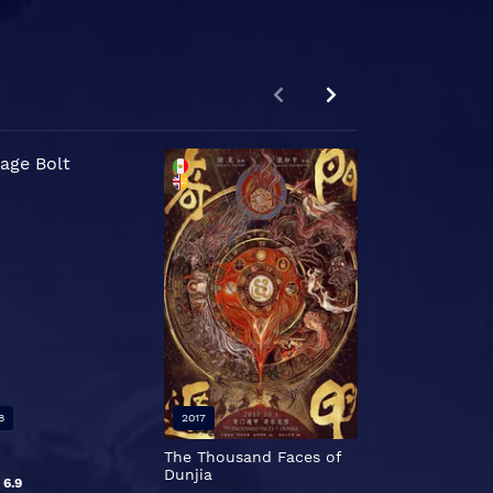
8
2017
2007
The Thousand Faces of
Transformers
Dunjia
B
6.9
TMDB
7.1