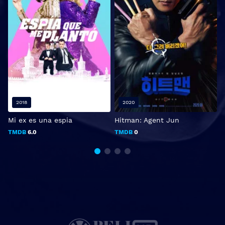
2018
2020
Mi ex es una espia
Hitman: Agent Jun
E
TMDB
6.0
TMDB
0