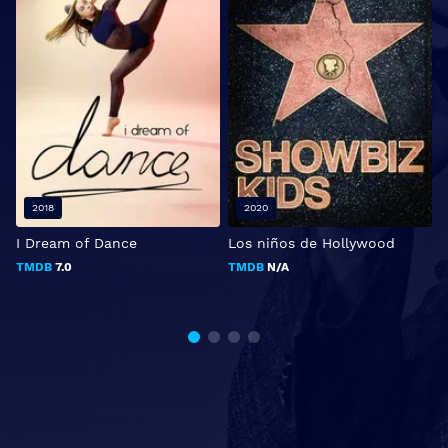
2018
2020
I Dream of Dance
Los niños de Hollywood
P
TMDB
7.0
TMDB
N/A