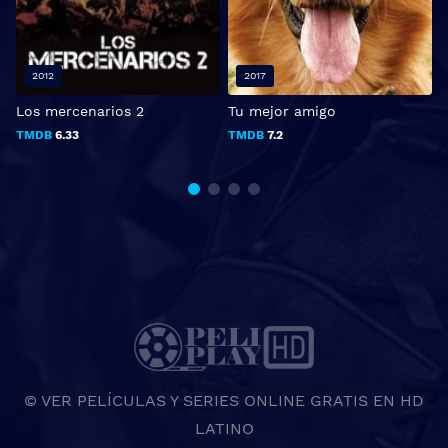
2012
2017
Los mercenarios 2
Tu mejor amigo
E
TMDB
6.33
TMDB
7.2
© VER PELÍCULAS Y SERIES ONLINE GRATIS EN HD
LATINO