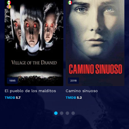
1995
2018
El pueblo de los malditos
Camino sinuoso
E
l
TMDB
5.7
TMDB
5.2