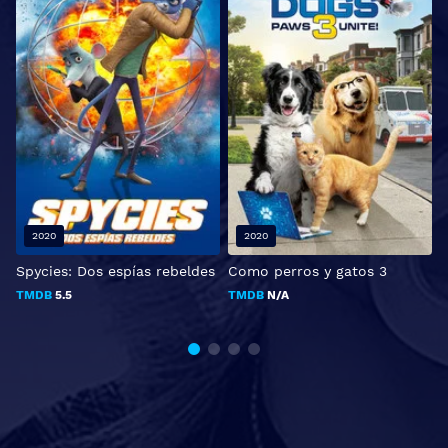
2020
2020
Spycies: Dos espías rebeldes
Como perros y gatos 3
U
S
TMDB
5.5
TMDB
N/A