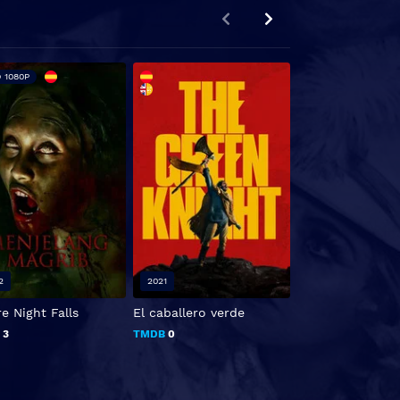
 1080P
2
2021
2017
e Night Falls
El caballero verde
Winter Brothers
B
3
TMDB
0
TMDB
6.9