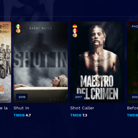
FHD
2016
2017
202
e la
Shut In
Shot Caller
Befor
TMDB
4.7
TMDB
7.3
TMD