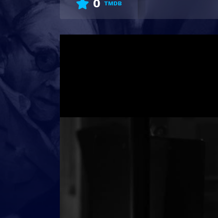
0
TMDB