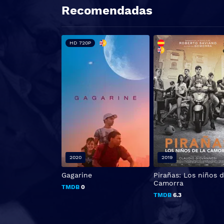
Recomendadas
HD 720P
2020
2019
Gagarine
Pirañas: Los niños d
Camorra
TMDB
0
TMDB
6.3