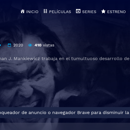
INICIO
PELÍCULAS
SERIES
ESTRENO
2020
410
vistas
man J. Mankiewicz trabaja en el tumultuoso desarrollo de
.
loqueador de anuncio o navegador Brave para disminuir la