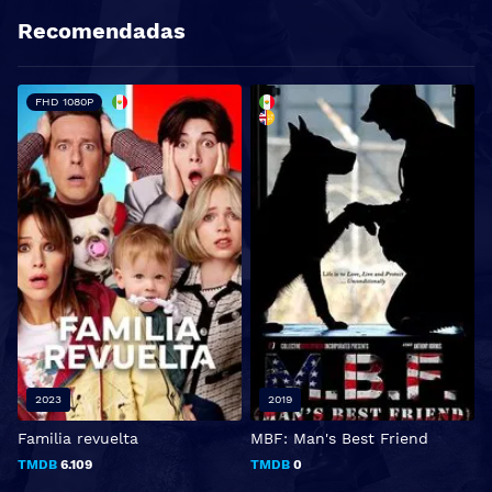
Recomendadas
FHD 1080P
2023
2019
Familia revuelta
MBF: Man's Best Friend
I
TMDB
6.109
TMDB
0