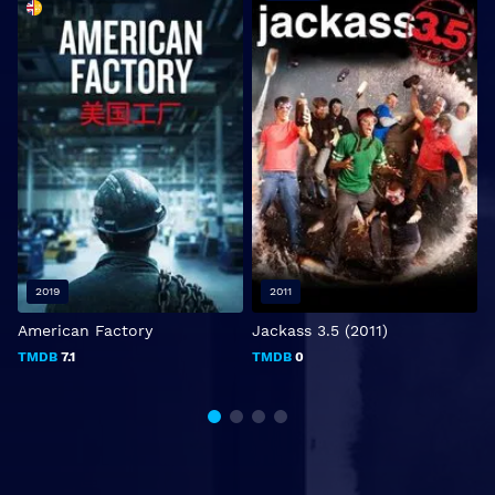
2019
2011
American Factory
Jackass 3.5 (2011)
T
W
TMDB
7.1
TMDB
0