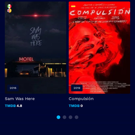
2016
2019
Sam Was Here
Compulsión
S
TMDB
4.8
TMDB
0