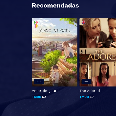
Recomendadas
2020
2012
Amor de gata
The Adored
TMDB
6.7
TMDB
3.7