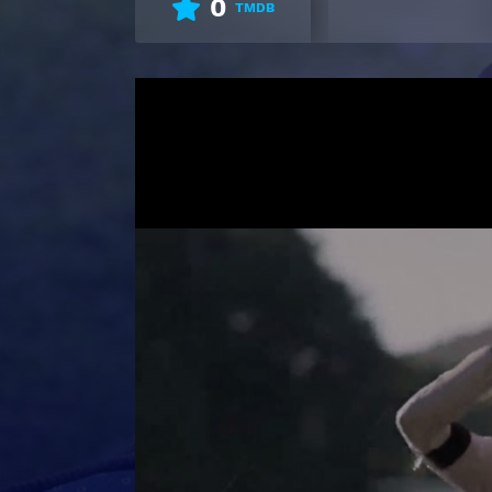
0
TMDB