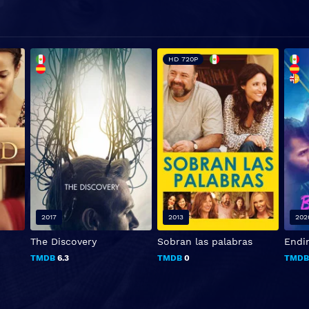
HD 720P
2017
2013
202
The Discovery
Sobran las palabras
Endi
TMDB
6.3
TMDB
0
TMD