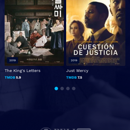
2019
2019
The King's Letters
Just Mercy
L
TMDB
5.9
TMDB
7.5