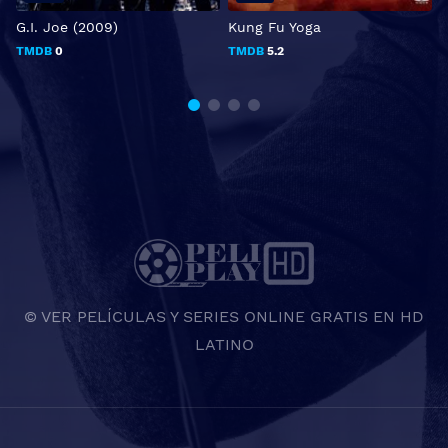
G.I. Joe (2009)
Kung Fu Yoga
S
TMDB
0
TMDB
5.2
© VER PELÍCULAS Y SERIES ONLINE GRATIS EN HD
LATINO