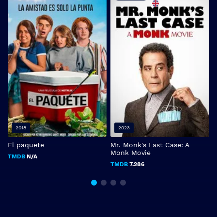
2018
2023
El paquete
Mr. Monk's Last Case: A
L
Monk Movie
TMDB
N/A
TMDB
7.286