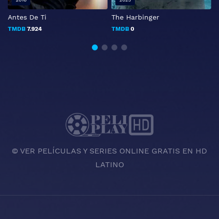
Antes De Ti
The Harbinger
S
TMDB
7.924
TMDB
0
© VER PELÍCULAS Y SERIES ONLINE GRATIS EN HD
LATINO