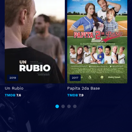
2019
2017
Un Rubio
Papita 2da Base
B
TMDB
7.6
TMDB
7.9