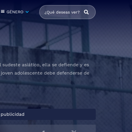
GÉNERO
udeste asiático, ella se defiende y es
el joven adolescente debe defenderse de
 publicidad