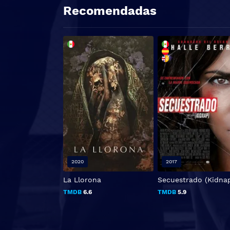
Recomendadas
2020
2017
La Llorona
Secuestrado (Kidna
TMDB
6.6
TMDB
5.9