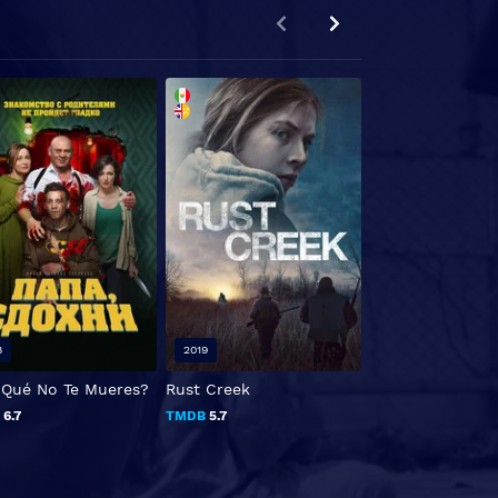
8
2019
2019
 Qué No Te Mueres?
Rust Creek
Be Still And Kn
B
6.7
TMDB
5.7
TMDB
4.3