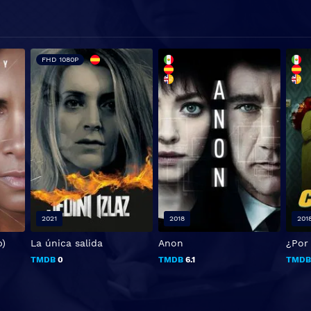
FHD 1080P
2021
2018
201
p)
La única salida
Anon
¿Por
TMDB
0
TMDB
6.1
TMD