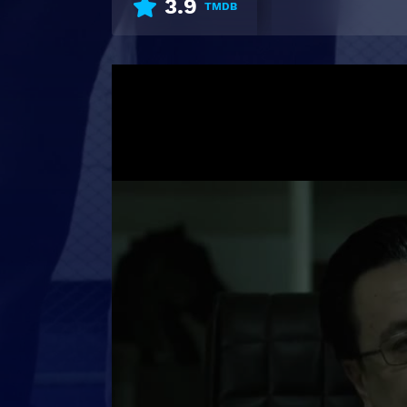
3.9
TMDB