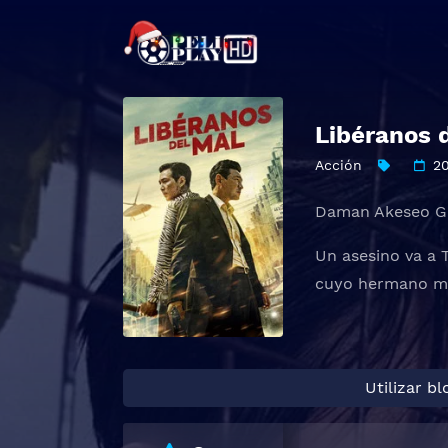
Libéranos 
Acción
2
Daman Akeseo Go
Un asesino va a 
cuyo hermano m
Utilizar b