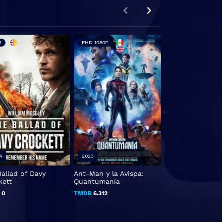
M
FHD 1080P
FHD 1080P
4
2023
2016
allad of Davy
Ant-Man y la Avispa:
Warcraft: El ori
kett
Quantumanía
TMDB
6.37
B
0
TMDB
6.312