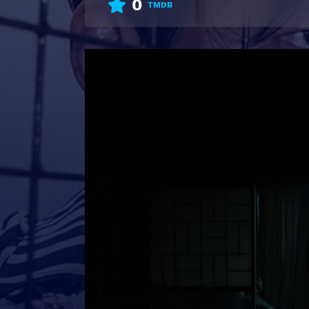
0
TMDB