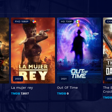
FHD 1080P
HD 720P
CA
2022
2021
202
La mujer rey
Out Of Time
The B
Croc
TMDB
7.807
TMDB
0
TMD