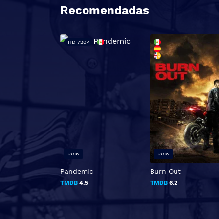
Recomendadas
HD 720P
2016
2018
Pandemic
Burn Out
TMDB
4.5
TMDB
6.2