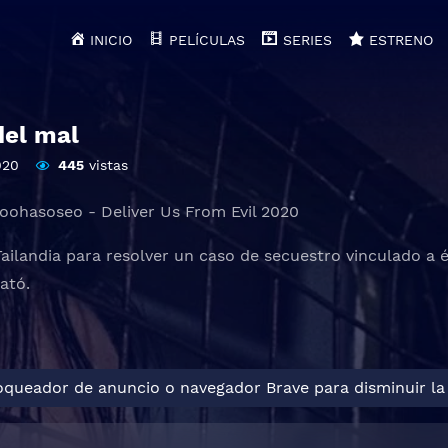
INICIO
PELÍCULAS
SERIES
ESTRENO
del mal
020
445
vistas
ohasoseo - Deliver Us From Evil 2020
Tailandia para resolver un caso de secuestro vinculado a 
ató.
loqueador de anuncio o navegador Brave para disminuir la