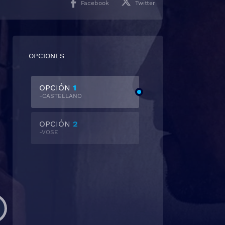
Facebook
Twitter
OPCIONES
OPCIÓN
1
-CASTELLANO
OPCIÓN
2
-VOSE