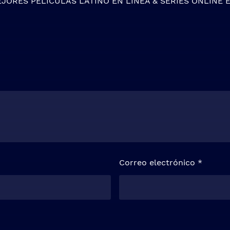
EJORES
PELICULAS LATINO EN LINEA
&
SERIES ONLINE
E
Correo electrónico
*