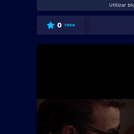
Utilizar b
0
TMDB