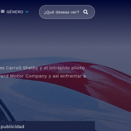
GÉNERO
s Carroll Shelby y el intrépido piloto
Ford Motor Company y así enfrentar a
 publicidad