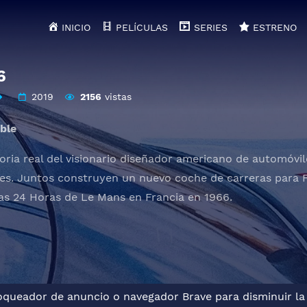
INICIO
PELÍCULAS
SERIES
ESTRENO
6
2019
2156
vistas
ble
oria real del visionario diseñador americano de automóvile
les. Juntos construyen un nuevo coche de carreras para 
las 24 Horas de Le Mans en Francia en 1966.
loqueador de anuncio o navegador Brave para disminuir la