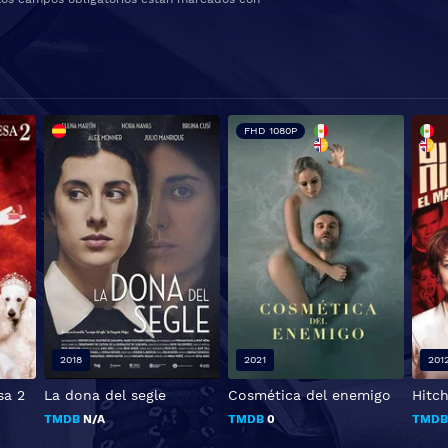
FHD 1080P
2018
2021
201
sa 2
La dona del segle
Cosmética del enemigo
Hitc
TMDB
N/A
TMDB
0
TMD