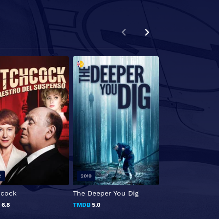
2
2019
2019
hcock
The Deeper You Dig
Vida oculta
B
6.8
TMDB
5.0
TMDB
7.6