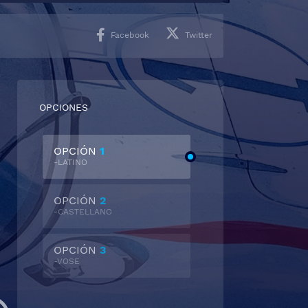
Facebook
Twitter
OPCIONES
OPCIÓN
1
-LATINO
OPCIÓN
2
-CASTELLANO
OPCIÓN
3
-VOSE