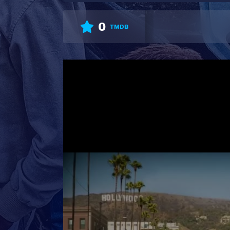
0
TMDB