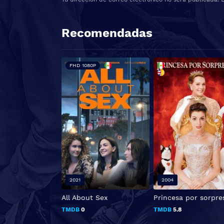
Recomendadas
FHD 1080P
2021
2004
All About Sex
Princesa por sorpre
TMDB
0
TMDB
5.8