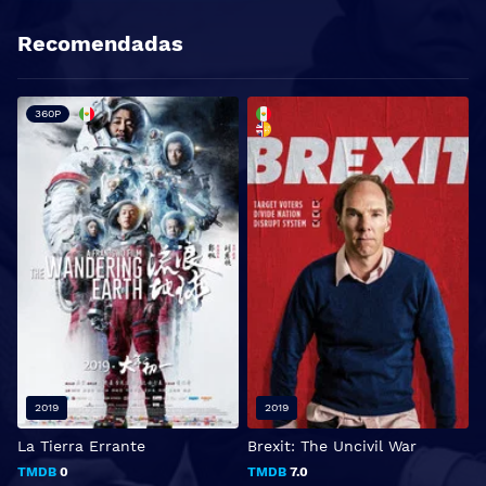
Recomendadas
360P
2019
2019
La Tierra Errante
Brexit: The Uncivil War
C
TMDB
0
TMDB
7.0