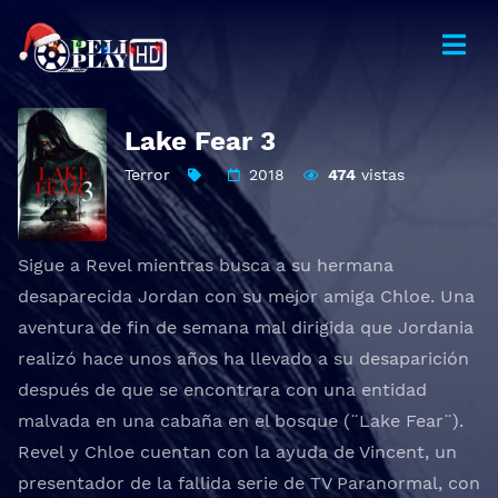
Lake Fear 3
Terror
2018
474
vistas
Sigue a Revel mientras busca a su hermana
desaparecida Jordan con su mejor amiga Chloe. Una
aventura de fin de semana mal dirigida que Jordania
realizó hace unos años ha llevado a su desaparición
después de que se encontrara con una entidad
malvada en una cabaña en el bosque (¨Lake Fear¨).
Revel y Chloe cuentan con la ayuda de Vincent, un
presentador de la fallida serie de TV Paranormal, con