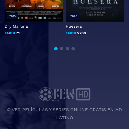
2018
2023
Dry Martina
Huesera
S
TMDB
7.1
TMDB
5.789
© VER PELÍCULAS Y SERIES ONLINE GRATIS EN HD
LATINO