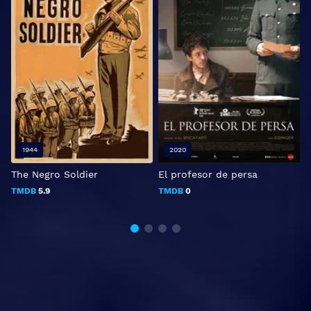
1944
2020
The Negro Soldier
El profesor de persa
V
m
TMDB
5.9
TMDB
0