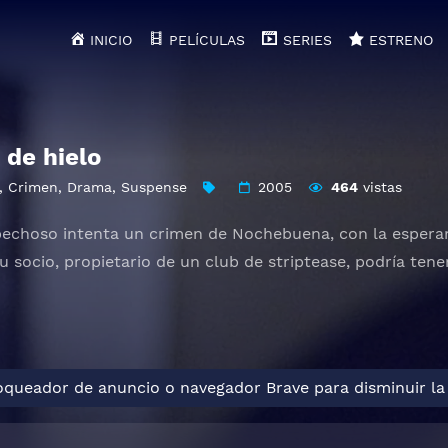
INICIO
PELÍCULAS
SERIES
ESTRENO
 de hielo
,
Crimen
,
Drama
,
Suspense
2005
464
vistas
choso intenta un crimen de Nochebuena, con la esperanz
u socio, propietario de un club de striptease, podría tene
loqueador de anuncio o navegador Brave para disminuir la