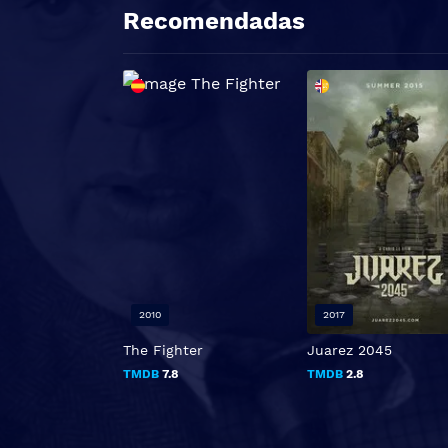
Recomendadas
2010
2017
The Fighter
Juarez 2045
TMDB
7.8
TMDB
2.8