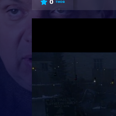
0
TMDB