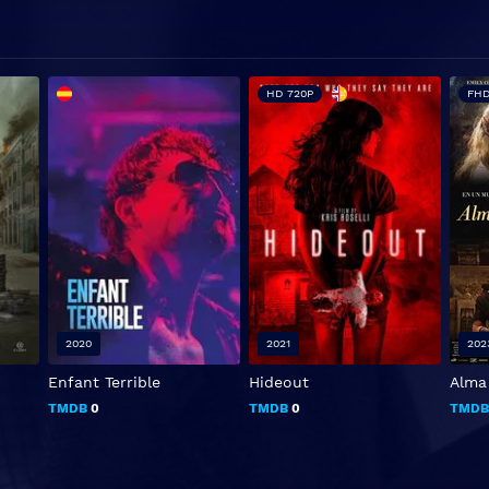
HD 720P
FHD
2020
2021
202
Enfant Terrible
Hideout
Alma 
TMDB
0
TMDB
0
TMD