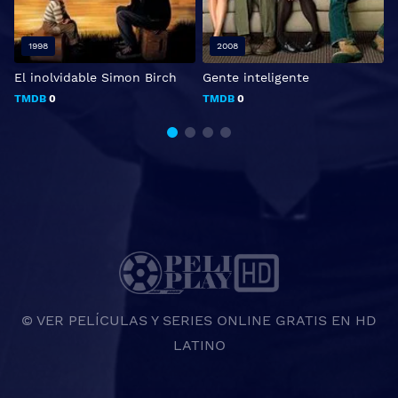
1998
2008
El inolvidable Simon Birch
Gente inteligente
V
TMDB
0
TMDB
0
© VER PELÍCULAS Y SERIES ONLINE GRATIS EN HD
LATINO