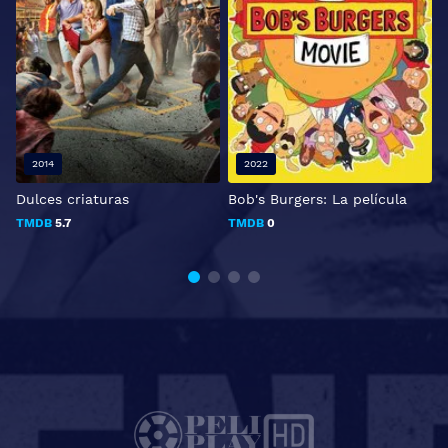
2014
2022
Dulces criaturas
Bob's Burgers: La película
A
v
TMDB
5.7
TMDB
0