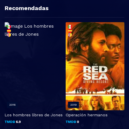
Recomendadas
2016
2019
Los hombres libres de Jones
Operación hermanos
L
TMDB
6.9
TMDB
0