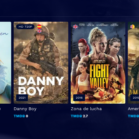
HD 720P
2021
2016
201
)
Danny Boy
Zona de lucha
Amer
TMDB
0
TMDB
2.7
TMD