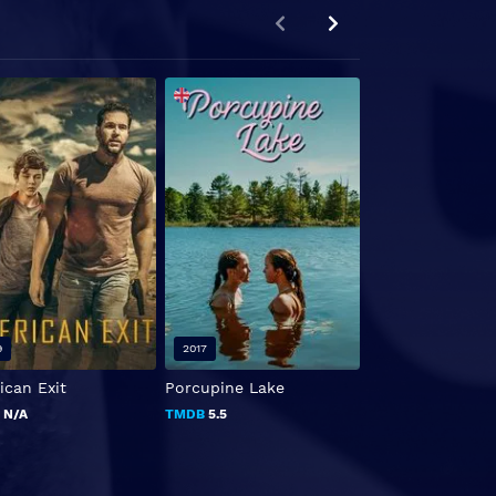
9
2017
2018
ican Exit
Porcupine Lake
Before the Frost
B
N/A
TMDB
5.5
TMDB
7.1