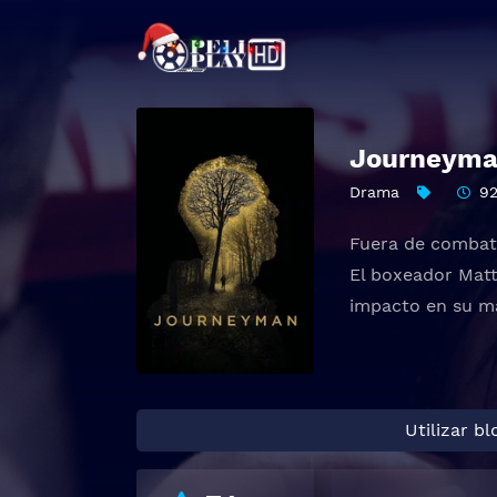
Journeym
Drama
9
Fuera de comba
El boxeador Matt
impacto en su ma
Utilizar b