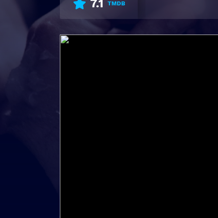
7.1
TMDB