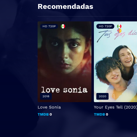
Recomendadas
HD 720P
HD 720P
2018
2020
Love Sonia
Your Eyes Tell (2020
TMDB
0
TMDB
0