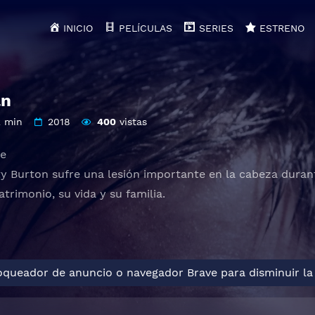
INICIO
PELÍCULAS
SERIES
ESTRENO
an
2 min
2018
400
vistas
te
y Burton sufre una lesión importante en la cabeza durant
trimonio, su vida y su familia.
loqueador de anuncio o navegador Brave para disminuir la