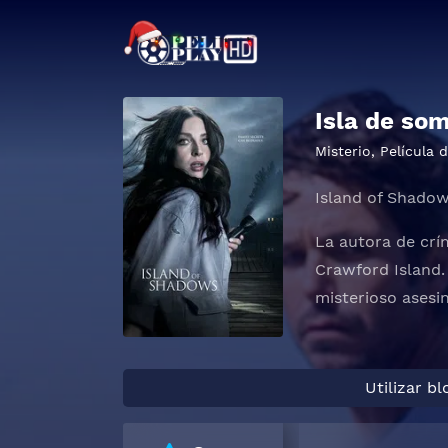
Isla de so
Misterio
,
Película 
Island of Shado
La autora de crí
Crawford Island.
misterioso asesi
Utilizar b