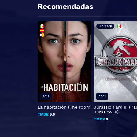
Recomendadas
HD 720P
2019
2001
La habitación (The room)
Jurassic Park III (P
Jurásico III)
TMDB
6.0
TMDB
0