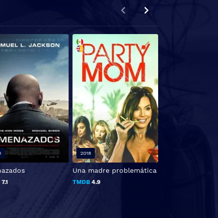
0
2018
2005
azados
Una madre problemática
Sr. y Sra. Smith
B
7.1
TMDB
4.9
TMDB
0