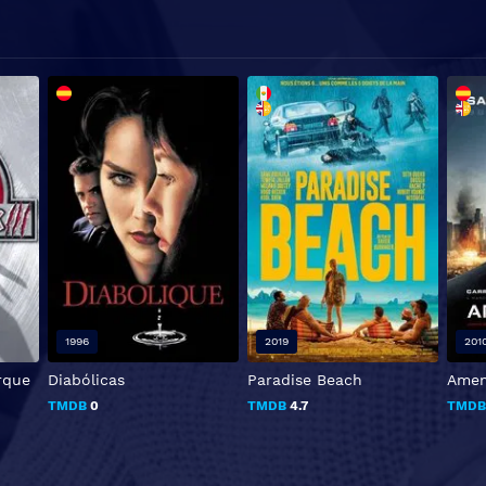
1996
2019
201
arque
Diabólicas
Paradise Beach
Amen
TMDB
0
TMDB
4.7
TMD