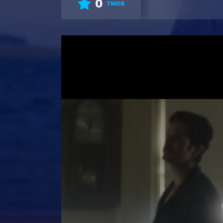
0
TMDB