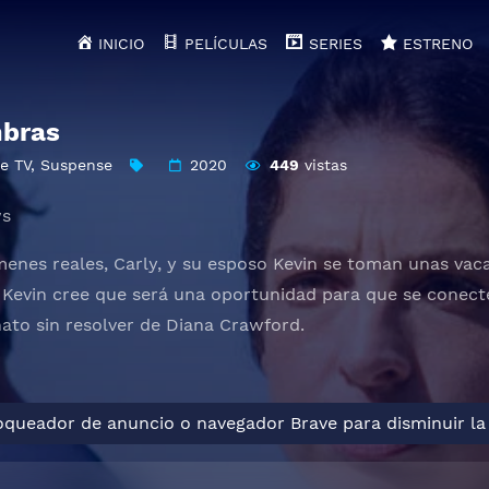
INICIO
PELÍCULAS
SERIES
ESTRENO
mbras
de TV
,
Suspense
2020
449
vistas
ws
menes reales, Carly, y su esposo Kevin se toman unas vac
 Kevin cree que será una oportunidad para que se conecten
nato sin resolver de Diana Crawford.
loqueador de anuncio o navegador Brave para disminuir la