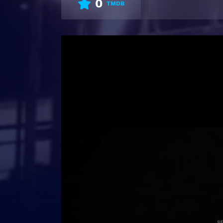
0
TMDB