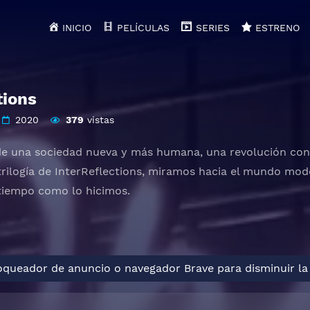
INICIO
PELÍCULAS
SERIES
ESTRENO
tions
2020
379
vistas
e una sociedad nueva y más humana, una revolución cont
 trilogía de InterReflections, miramos hacia el mundo 
 tiempo como lo hicimos.
loqueador de anuncio o navegador Brave para disminuir la