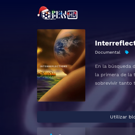
Interreflec
Documental
En la búsqueda d
la primera de la
sobrevivir tanto
Utilizar b