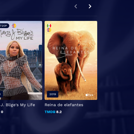
720P
1
2019
2020
J. Blige's My Life
Reina de elefantes
All In: The Fight
Democracy
B
0
TMDB
8.2
TMDB
0