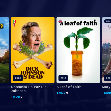
HD 
2020
2018
202
Descansa En Paz Dick
A Leaf of Faith
Mary 
Johnson
TMDB
0
TMD
TMDB
0