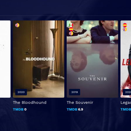
2020
2019
202
The Bloodhound
The Souvenir
Legac
TMDB
0
TMDB
6.9
TMD