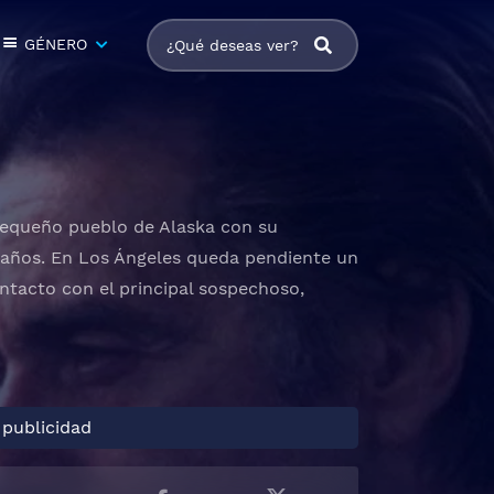
GÉNERO
 pequeño pueblo de Alaska con su
 años. En Los Ángeles queda pendiente un
ntacto con el principal sospechoso,
 publicidad