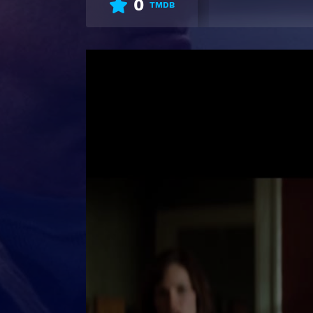
0
TMDB