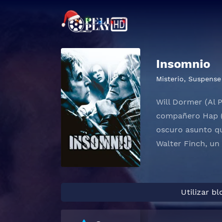
Insomnio
Misterio
,
Suspense
Will Dormer (Al 
compañero Hap (D
oscuro asunto qu
Walter Finch, un 
Utilizar b