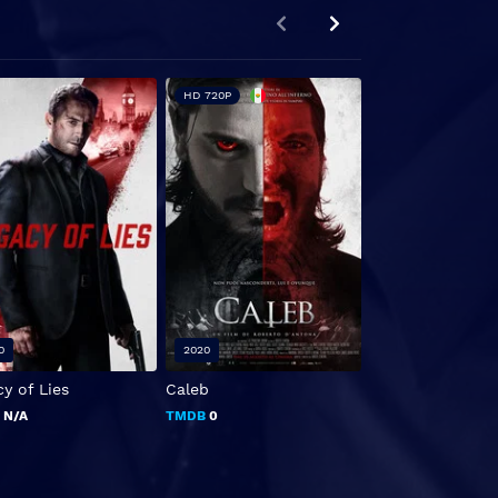
HD 720P
0
2020
2011
y of Lies
Caleb
Drive
B
N/A
TMDB
0
TMDB
7.8