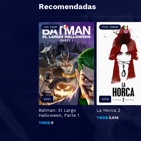
Recomendadas
HD 720P
FHD 1080P
2021
2019
Batman: El Largo
La Horca 2
Halloween, Parte 1
TMDB
5.014
TMDB
0