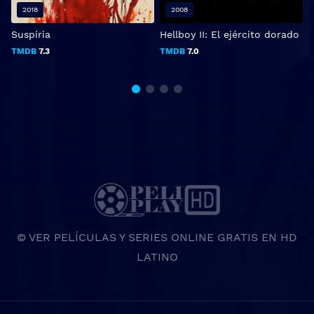
2018
2008
Suspiria
Hellboy II: El ejército dorado
TMDB
7.3
TMDB
7.0
© VER PELÍCULAS Y SERIES ONLINE GRATIS EN HD
LATINO