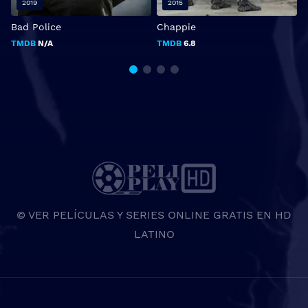
2019
2015
Bad Police
Chappie
H
TMDB
N/A
TMDB
6.8
© VER PELÍCULAS Y SERIES ONLINE GRATIS EN HD
LATINO