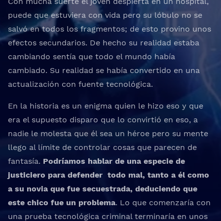
Con mucha suerte el joven despierta en un hospital,
puede que estuviera con vida pero su lóbulo no se
salvó en todos los fragmentos; de esto provino unos
efectos secundarios. De hecho su realidad estaba
cambiando sentía que todo el mundo había
cambiado. Su realidad se había convertido en una
actualización con fuente tecnológica.
En la historia es un enigma quien le hizo eso y que
era el supuesto disparo que lo convirtió en eso, a
nadie le molesta que él sea un héroe pero su mente
llego al límite de controlar cosas que parecen de
fantasía.
Podríamos hablar de una especie de
justiciero para defender todo mal, tanto a él como
a su novia que fue secuestrada, deduciendo que
este chico fue un problema
. Lo que comenzaría con
una prueba tecnológica criminal terminaría en unos