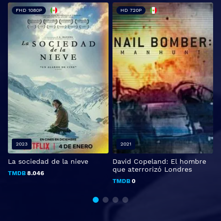
FHD 1080P
HD 720P
2023
2021
La sociedad de la nieve
David Copeland: El hombre
L
que aterrorizó Londres
TMDB
8.046
TMDB
0