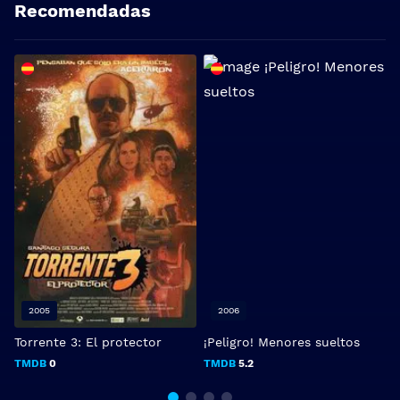
Recomendadas
2005
2006
Torrente 3: El protector
¡Peligro! Menores sueltos
U
TMDB
0
TMDB
5.2