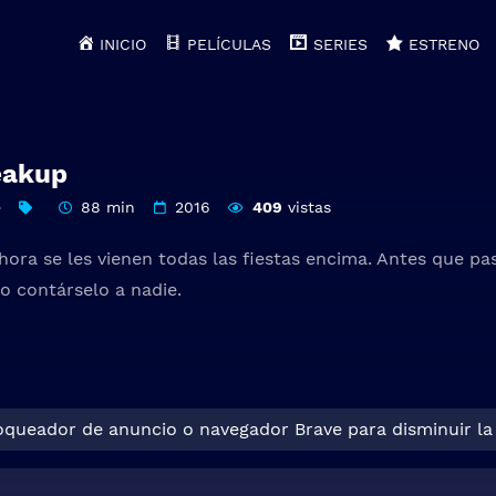
INICIO
PELÍCULAS
SERIES
ESTRENO
eakup
e
88 min
2016
409
vistas
ora se les vienen todas las fiestas encima. Antes que pas
o contárselo a nadie.
loqueador de anuncio o navegador Brave para disminuir la