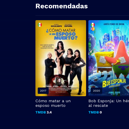
Recomendadas
2017
2020
Cómo matar a un
Bob Esponja: Un hé
esposo muerto
al rescate
TMDB
3.4
TMDB
0