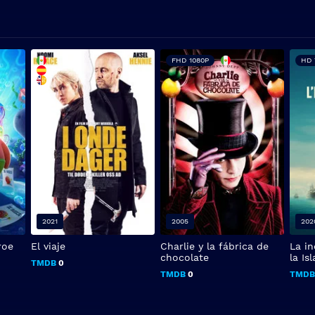
FHD 1080P
HD 
2021
2005
202
roe
El viaje
Charlie y la fábrica de
La in
chocolate
la Is
TMDB
0
TMDB
0
TMD