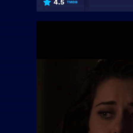
4.5
TMDB