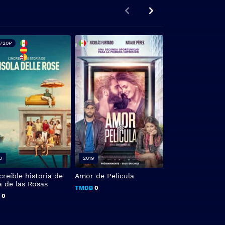
720P
0
2019
2015
creíble historia de
Amor de Película
Tercer grado
la de las Rosas
TMDB
0
TMDB
7.7
B
0