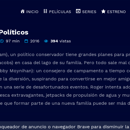
INICIO
PELÍCULAS
SERIES
ESTRENO
olíticos
97 min
2016
394
vistas
lam), un político conservador tiene grandes planes para p
Jacobs) en casa del lago de su familia. Pero todo sale ma
bby Moynihan): un consejero de campamento a tiempo c
de la diversión, suspirando para convertirse en mejor amig
n una serie de desafortunados eventos. Roger intenta a
esca extravagantes, jetpacks de propulsión de agua y mu
de que formar parte de una nueva familia puede ser más di
loqueador de anuncio o navegador Brave para disminuir la