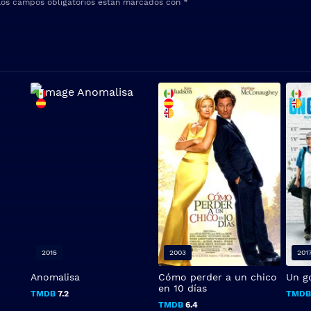
Los campos obligatorios están marcados con
*
2015
2003
201
Anomalisa
Cómo perder a un chico
Un g
en 10 días
TMDB
7.2
TMD
TMDB
6.4