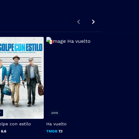
7
2015
2017
olpe con estilo
Ha vuelto
Perdido En La F
Gun Shy )
B
6.6
TMDB
7.1
TMDB
4.0