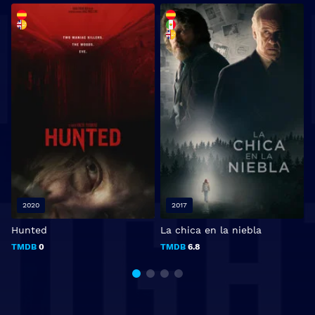
2020
2017
Hunted
La chica en la niebla
L
TMDB
0
TMDB
6.8