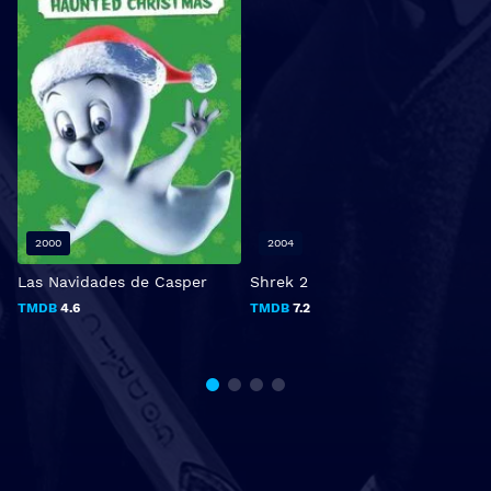
2000
2004
Las Navidades de Casper
Shrek 2
L
4
TMDB
4.6
TMDB
7.2
G