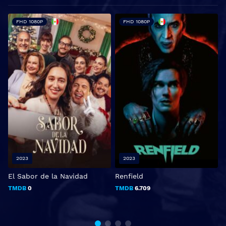
FHD 1080P
FHD 1080P
2023
2023
El Sabor de la Navidad
Renfield
TMDB
0
TMDB
6.709