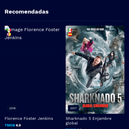
Recomendadas
2016
2017
Florence Foster Jenkins
Sharknado 5 Enjambre
A
global
TMDB
6.9