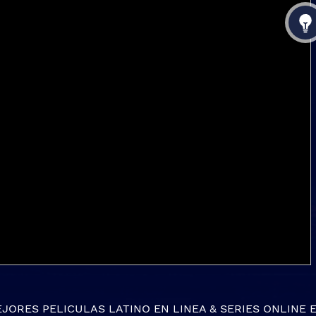
EJORES
PELICULAS LATINO EN LINEA
&
SERIES ONLINE
E