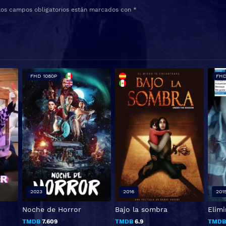
Los campos obligatorios están marcados con
*
FHD 1080P
FHD
2023
2016
201
Noche de Horror
Bajo la sombra
Elim
TMDB
7.609
TMDB
6.9
TMD