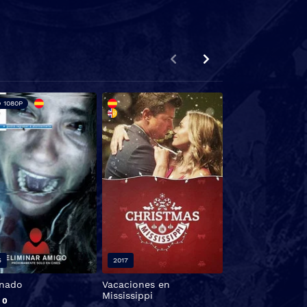
 1080P
FHD 1080P
5
2017
2023
inado
Vacaciones en
Amor en aguas
Mississippi
turbulentas
B
0