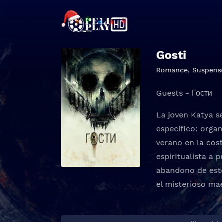
Gosti
Romance
,
Suspens
Guests - Гости
La joven Katya s
específico: organ
verano en la cos
espiritualista a 
abandono de este
el misterioso ma