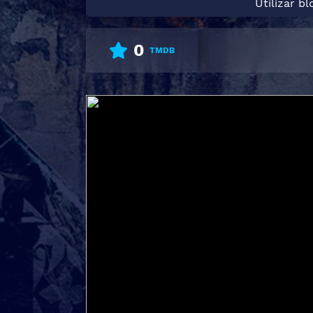
Utilizar b
0
TMDB