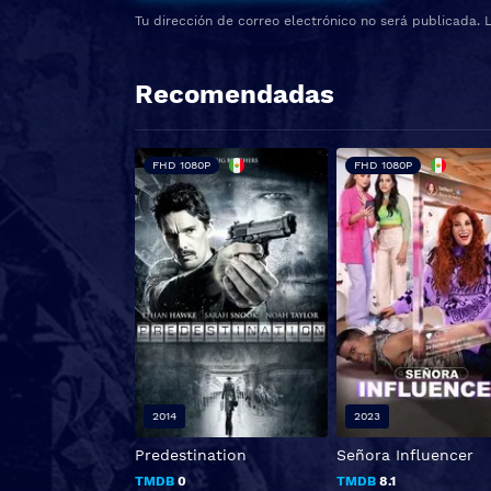
Tu dirección de correo electrónico no será publicada.
Recomendadas
FHD 1080P
FHD 1080P
2014
2023
Predestination
Señora Influencer
TMDB
0
TMDB
8.1