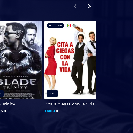
HD 720P
4
2017
2018
 Trinity
Cita a ciegas con la vida
Frenzy
B
5.9
TMDB
0
TMDB
3.2