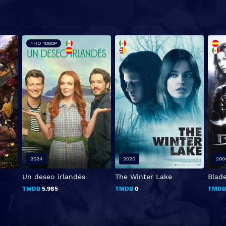
FHD 1080P
2024
2020
200
Un deseo irlandés
The Winter Lake
Blade
TMDB
5.985
TMDB
0
TMD