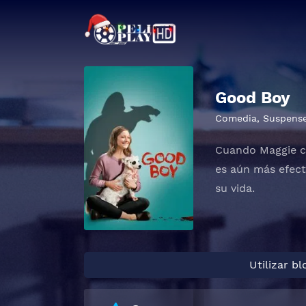
Good Boy
Comedia
,
Suspens
Cuando Maggie co
es aún más efecti
su vida.
Utilizar b