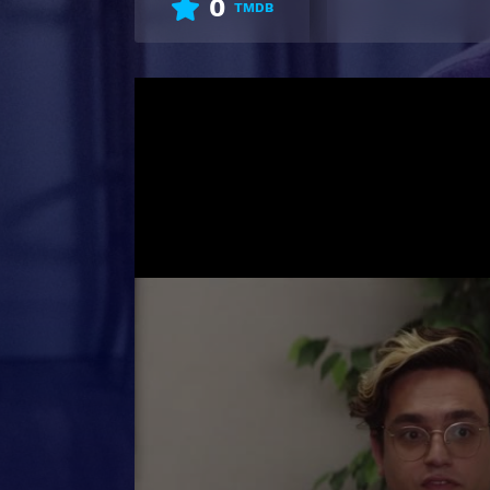
0
TMDB