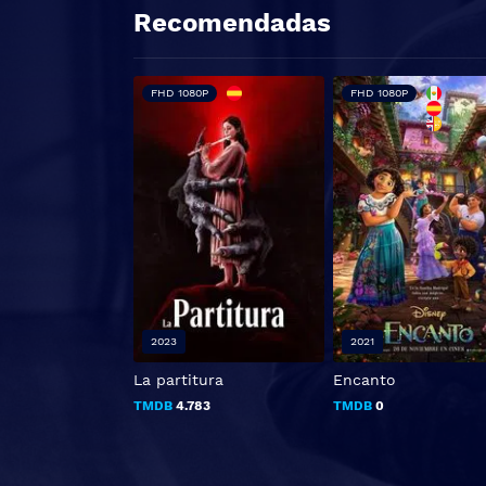
Recomendadas
FHD 1080P
FHD 1080P
2023
2021
La partitura
Encanto
TMDB
4.783
TMDB
0