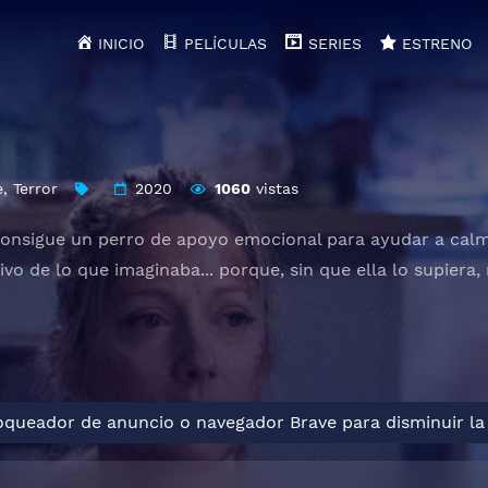
INICIO
PELÍCULAS
SERIES
ESTRENO
e
,
Terror
2020
1060
vistas
nsigue un perro de apoyo emocional para ayudar a calma
vo de lo que imaginaba... porque, sin que ella lo supiera
loqueador de anuncio o navegador Brave para disminuir la